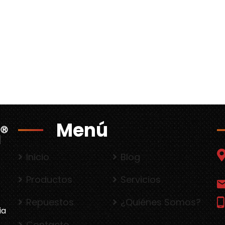
Menú
Inicio
Blog
s
Productos
Servicios
Repuestos
¿Quiénes Somos?
ia
Contacto