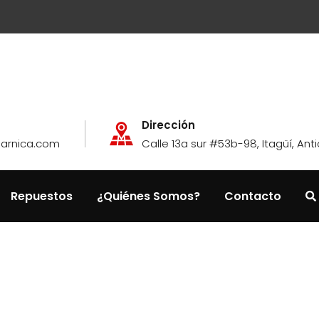
Dirección
garnica.com
Calle 13a sur #53b-98, Itagüí, Ant
Repuestos
¿Quiénes Somos?
Contacto