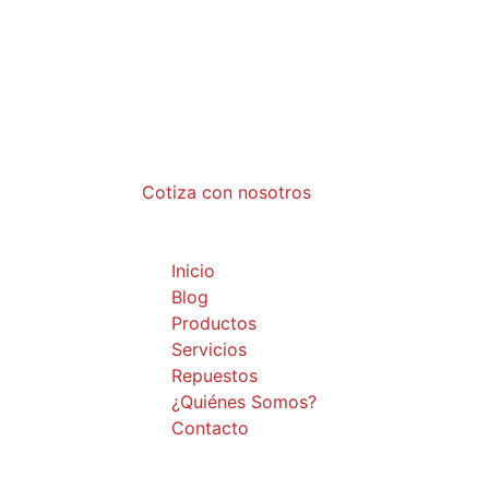
Larry Garnica S.A.S. es una compañía con má
buscando alcanzar la mayor eficiencia en la
Cotiza con nosotros
Menú
Inicio
Blog
Productos
Servicios
Repuestos
¿Quiénes Somos?
Contacto
Contacto