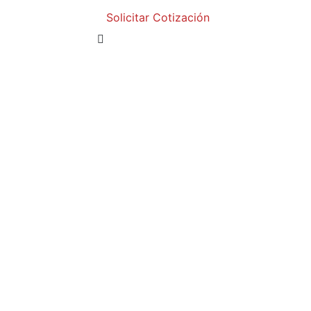
Solicitar Cotización
s de 23 años de experiencia, que tiene como objetivo princ
s lavanderías.