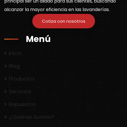
principal ser un aliado para sus clientes, buscando
alcanzar la mayor eficiencia en las lavanderías.
Cotiza con nosotros
Menú
Inicio
Blog
Productos
Servicios
Repuestos
¿Quiénes Somos?