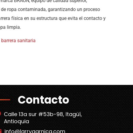
 marca BRAUN, equipo de calidad superior,
 de ropa contaminada, garantizando un proceso
rera física en su estructura que evita el contacto y
pa limpia.
barrera sanitaria
Contacto
Calle 13a sur #53b-98, Itagüí,
Antioquia
info@larrygarnica.com