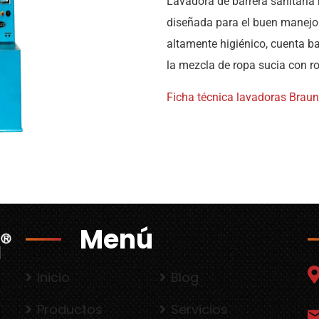
Lavadora de barrera sanitaria
diseñada para el buen manejo
altamente higiénico, cuenta bar
la mezcla de ropa sucia con ro
Ficha técnica lavadoras Braun 
Menú
Inicio
Blog
s
Productos
Servicios